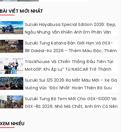
BÀI VIẾT MỚI NHẤT
Suzuki Hayabusa Special Edition 2026: Đẹp,
Ngầu Nhưng Vẫn Khiến Anh Em Phân Vân
Suzuki Tung Katana Bản Giới Hạn Và GSX-
8R Daidai-Iro 2026 - Thêm Màu Độc, Thêm
Đồ Chơi, Thêm Cá Tính
Trackhouse Và Chiến Thắng Đầu Tiên Tại
MotoGP: Khi Áp Lự” Từ NASCAR Trở Thành
Động Lực Ngọt Ngào
Suzuki Sui 125 2026 Ra Mắt Màu Mới - Xe Ga
Vuông Vức ‘độc Nhất’ Hoàn Thiện Bộ Sưu
Tập 7 Sắc Cầu Vồng
Suzuki Tung Bộ Tem Mới Cho GSX-S1000 Và
GSX-8S 2026: Nhỏ Mà Chất, Anh Em Có Nên
Nâng Cấp?
XEM NHIỀU