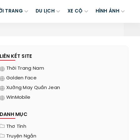
ỜI TRANG
DU LỊCH
XE CỘ
HÌNH ẢNH
LIÊN KẾT SITE
Thời Trang Nam
Golden Face
Xưởng May Quần Jean
WinMobile
DANH MỤC
Thơ Tình
Truyện Ngắn