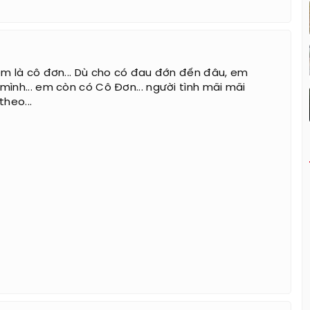
a em là cô đơn... Dù cho có đau đớn đến đâu, em
mình... em còn có Cô Đơn... người tình mãi mãi
theo...