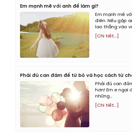
Em mạnh mẽ với anh để làm gì?
Em mạnh mẽ vớ
điên. Nếu gặp a
lao thẳng vào vò
[Chi tiết...]
Phải đủ can đảm để từ bỏ và học cách từ c
Phải đủ can đảm
hơn! Em e ngại 
những...
[Chi tiết...]