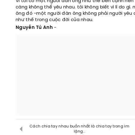
Vì tôi có một người đần ông như thế bên cạnh nên t
càng không thể yêu nhau. tôi không biết vì lí do g
ông đó -một người đàn ông không phải người yêu cũ
như thế trong cuộc đời của nhau.
Nguyễn Tú Anh
-
Cách chia tay nhau buồn nhất là chia tay trong im
lặng...