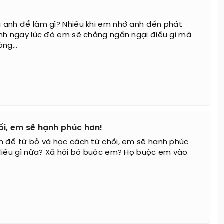
i anh để làm gì? Nhiều khi em nhớ anh đến phát
nh ngay lúc đó em sẽ chẳng ngần ngại điều gì mà
ng...
hối, em sẽ hạnh phúc hơn!
 để từ bỏ và học cách từ chối, em sẽ hạnh phúc
điều gì nữa? Xã hội bó buộc em? Họ buộc em vào