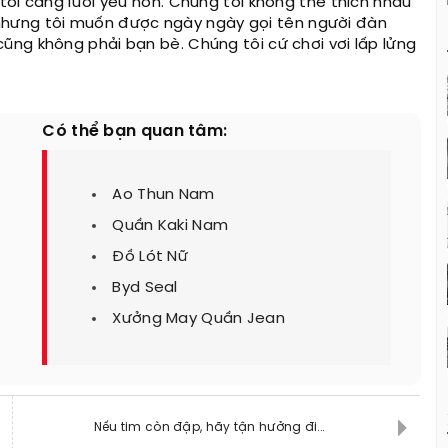
ôi càng lười yêu hơn. Chúng tôi không thể thích nhau
ì. nhưng tôi muốn được ngày ngày gọi tên người đàn
ng không phải bạn bè. Chúng tôi cứ chơi vơi lấp lửng
Có thể bạn quan tâm:
Ao Thun Nam
Quần Kaki Nam
Đồ Lót Nữ
Byd Seal
Xưởng May Quần Jean
Nếu tim còn đập, hãy tận hưởng đi...