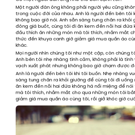
Một người đàn ông không phải người yêu cũng không
trong cuộc đời của nhau. Anh là người đến bên tôi 
không bao giờ nói. Anh sẵn sàng tung chăn ra khỏi 
đông giá buốt, cùng tôi đi ăn kem đến nỗi hai đứa
đầu thích ăn những món mà tôi thích, nhắm mắt ch
thức đến khuya canh giờ giảm giá mua quần áo cùng 
khác.
Mọi người nhìn chúng tôi như một cặp, còn chúng tô
Anh bên tôi nhẹ nhàng tình cảm, không phải là tình 
vạch xuất phát nhưng không bao giờ chạm được đế
Anh là người đến bên tôi khi tôi buồn. Nhẹ nhàng v
sàng tung chăn ra khỏi giường để cùng tôi đi uống m
ăn kem đến nỗi hai đứa không há nổi miệng để nói
mà tôi thích, nhắm mắt cho qua những món tôi bắt
giảm giá mua quần áo cùng tôi, rồi giở khóc giờ cườ