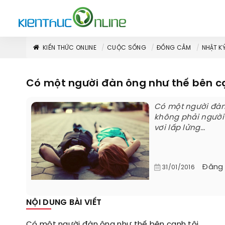
KIẾN THỨC ONLINE
CUỘC SỐNG
ĐỒNG CẢM
NHẬT K
Có một người đàn ông như thế bên cạn
Có một người đàn 
không phải người
vơi lấp lửng...
Đăng
31/01/2016
NỘI DUNG BÀI VIẾT
Có một người đàn ông như thế bên cạnh tôi...