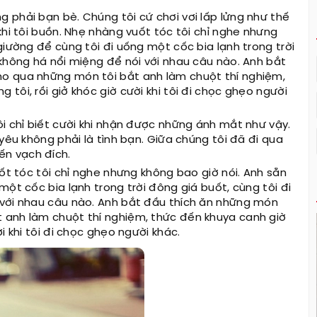
 phải bạn bè. Chúng tôi cứ chơi vơi lấp lửng như thế
khi tôi buồn. Nhẹ nhàng vuốt tóc tôi chỉ nghe nhưng
giường để cùng tôi đi uống một cốc bia lạnh trong trời
 không há nổi miệng để nói với nhau câu nào. Anh bắt
o qua những món tôi bắt anh làm chuột thí nghiệm,
tôi, rồi giở khóc giờ cười khi tôi đi chọc ghẹo người
i chỉ biết cười khi nhận được những ánh mắt như vậy.
yêu không phải là tình bạn. Giữa chúng tôi đã đi qua
n vạch đích.
uốt tóc tôi chỉ nghe nhưng không bao giờ nói. Anh sẵn
ột cốc bia lạnh trong trời đông giá buốt, cùng tôi đi
 với nhau câu nào. Anh bắt đầu thích ăn những món
 anh làm chuột thí nghiệm, thức đến khuya canh giờ
i khi tôi đi chọc ghẹo người khác.