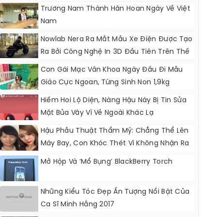
Trương Nam Thành Hân Hoan Ngày Về Việt
Nam
Nowlab Nera Ra Mắt Mẫu Xe Điện Được Tạo
Ra Bởi Công Nghệ In 3D Đầu Tiên Trên Thế
Giới
Con Gái Mạc Văn Khoa Ngày Đầu Đi Mẫu
Giáo Cực Ngoan, Từng Sinh Non 1,9kg
Nhưng Giờ Là Học Sinh Cao Nhất Lớp
Hiếm Hoi Lộ Diện, Nàng Hậu Này Bị Tin Sửa
Mặt Bủa Vây Vì Vẻ Ngoài Khác Lạ
Hậu Phẫu Thuật Thẩm Mỹ: Chẳng Thể Lên
Máy Bay, Con Khóc Thét Vì Không Nhận Ra
Mẹ
Mở Hộp Và ‘mổ Bụng’ BlackBerry Torch
Những Kiểu Tóc Đẹp Ấn Tượng Nổi Bật Của
Ca Sĩ Minh Hằng 2017