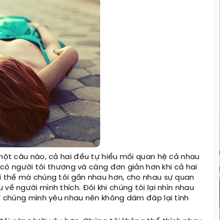
 một câu nào, cả hai đều tự hiểu mối quan hệ cả nhau
i có người tôi thương và càng đơn giản hơn khi cả hai
vì thế mà chúng tôi gần nhau hơn, cho nhau sự quan
về người mình thích. Đôi khi chúng tôi lại nhìn nhau
hĩ chúng mình yêu nhau nên không dám đáp lại tình