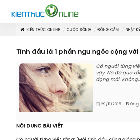
KIẾN THỨC ONLINE
CUỘC SỐNG
ĐỒNG CẢM
NHẬT K
Tình đầu là 1 phần ngu ngốc cộng với 
Có người từng viế
vậy. Nó đã qua r
đọng mãi. Không..
Đăng
29/11/2015
NỘI DUNG BÀI VIẾT
Có người từng viết rằng: "Mối
tình đầu
cũng giống n