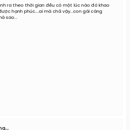
sinh ra theo thời gian đều có một lúc nào đó khao
được hạnh phúc....ai mà chả vậy...con gái càng
à sao...
g...