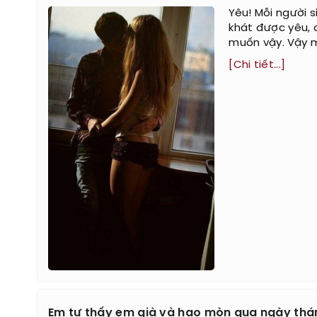
Yêu! Mỗi người 
khát được yêu, 
muốn vậy. Vậy m
[Chi tiết...]
Em tự thấy em già và hao mòn qua ngày thán