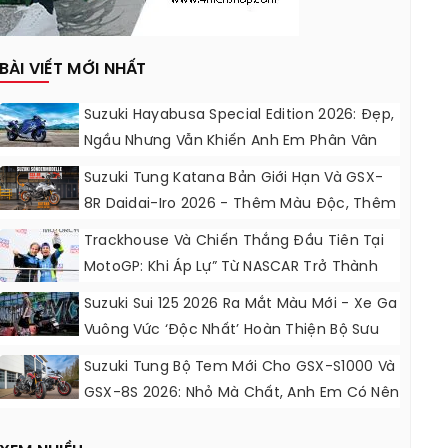
BÀI VIẾT MỚI NHẤT
Suzuki Hayabusa Special Edition 2026: Đẹp,
Ngầu Nhưng Vẫn Khiến Anh Em Phân Vân
Suzuki Tung Katana Bản Giới Hạn Và GSX-
8R Daidai-Iro 2026 - Thêm Màu Độc, Thêm
Đồ Chơi, Thêm Cá Tính
Trackhouse Và Chiến Thắng Đầu Tiên Tại
MotoGP: Khi Áp Lự” Từ NASCAR Trở Thành
Động Lực Ngọt Ngào
Suzuki Sui 125 2026 Ra Mắt Màu Mới - Xe Ga
Vuông Vức ‘độc Nhất’ Hoàn Thiện Bộ Sưu
Tập 7 Sắc Cầu Vồng
Suzuki Tung Bộ Tem Mới Cho GSX-S1000 Và
GSX-8S 2026: Nhỏ Mà Chất, Anh Em Có Nên
Nâng Cấp?