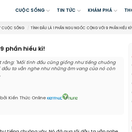
CUỘC SỐNG
TIN TỨC
KHÁM PHÁ
TH
Ý CUỘC SỐNG
TÌNH ĐẦU LÀ 1 PHẦN NGU NGỐC CỘNG VỚI 9 PHẦN HIẾU KÌ
9 phần hiếu kì!
t rằng: "Mối tình đầu cũng giống như tiếng chuông
ồi dẫu ta vẫn nghe như những âm vang của nó còn
.
 bởi
Kiến Thức Online
hư tiếng chuông vậy. Nó đã qua rồi dẫu ta vẫn nghe