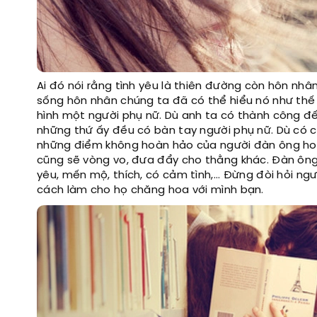
Ai đó nói rằng tình yêu là thiên đường còn hôn nh
sống hôn nhân chúng ta đã có thể hiểu nó như th
hình một người phụ nữ. Dù anh ta có thành công đến
những thứ ấy đều có bàn tay người phụ nữ. Dù có cả
những điểm không hoàn hảo của người đàn ông hoàn 
cũng sẽ vòng vo, đưa đẩy cho thằng khác. Đàn ông 
yêu, mến mộ, thích, có cảm tình,... Đừng đòi hỏi 
cách làm cho họ chăng hoa với mình bạn.