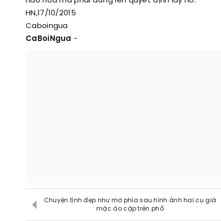
nào nữa mà phải đứng lên quyết định lấy nó.
HN,17/10/2015
Caboingua
CaBoiNgua
-
Chuyện tình đẹp như mơ phía sau hình ảnh hai cụ già
mặc áo cặp trên phố