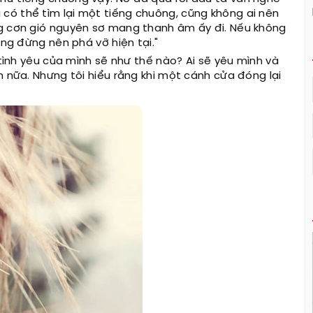
có thể tìm lại một tiếng chuông, cũng không ai nên
ng cơn gió nguyên sơ mang thanh âm ấy đi. Nếu không
ũng đừng nên phá vỡ hiện tại."
 tình yêu của mình sẽ như thế nào? Ai sẽ yêu mình và
n nữa. Nhưng tôi hiểu rằng khi một cánh cửa đóng lại