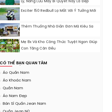
Ly, Nàng Lưu Mấy Bí Quyết Này Là Đẹp
Chẳng Kém Fashionista
Exciter 150 Redbull Lạ Mắt Với Ý Tưởng Mới
Thèm Thuồng Nhà Giản Đơn Mà Kiêu Sa
Mẹ 8x Và Kho Công Thức Tuyệt Ngon Giúp
Con Tăng Cân Đều
CÓ THỂ BẠN QUAN TÂM
Áo Quần Nam
Áo Khoác Nam
Quần Nam
Áo Nam Đẹp
Bán Sỉ Quần Jean Nam
Quần Jean Nữ