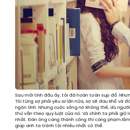
Sau mối tình đầu ấy, tôi đã hoàn toàn sụp đổ. Như
Tôi từng sợ phải yêu ai lần nữa, sợ sẽ đau khổ và 
ngôn tình. Nhưng cuộc sống nó không thế, dù ngườ
thứ vẫn theo quy luật của nó. Và chính ta phải giữ
nhất. Đàn ông càng thành công thì càng phạm lắm tộ
giúp anh ta tránh tội nhiều nhất có thể.