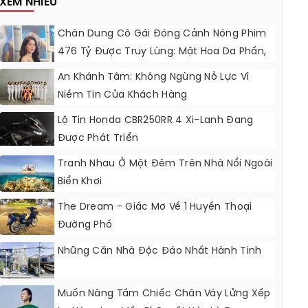
XEM NHIỀU
Chân Dung Cô Gái Đóng Cảnh Nóng Phim
476 Tỷ Được Truy Lùng: Mặt Hoa Da Phấn,
Bụng “không Gợn Sóng”
An Khánh Tâm: Không Ngừng Nỗ Lực Vì
Niềm Tin Của Khách Hàng
Lộ Tin Honda CBR250RR 4 Xi-Lanh Đang
Được Phát Triển
Tranh Nhau Ở Một Đêm Trên Nhà Nổi Ngoài
Biển Khơi
The Dream - Giấc Mơ Về 1 Huyền Thoại
Đường Phố
Những Căn Nhà Độc Đáo Nhất Hành Tinh
Muốn Nâng Tầm Chiếc Chân Váy Lửng Xếp