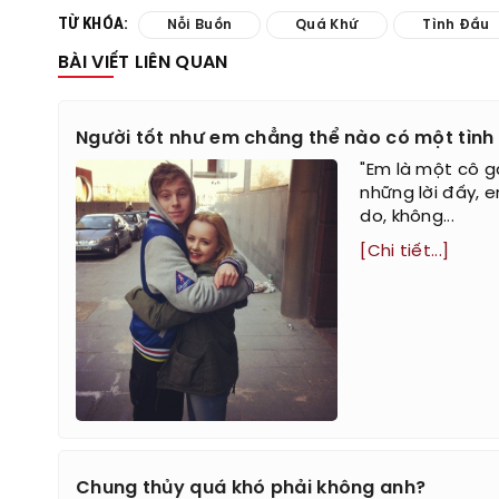
TỪ KHÓA:
Nỗi Buồn
Quá Khứ
Tình Đầu
BÀI VIẾT LIÊN QUAN
Người tốt như em chẳng thể nào có một tì
"Em là một cô ga
những lời đấy, 
do, không...
[Chi tiết...]
Chung thủy quá khó phải không anh?