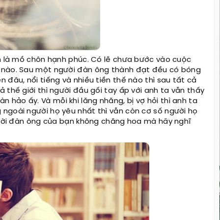
ân là mồ chôn hạnh phúc. Có lẽ chưa bước vào cuộc
ế nào. Sau một người đàn ông thành đạt đều có bóng
 đâu, nổi tiếng và nhiều tiền thế nào thì sau tất cả
 thế giới thì người đầu gối tay ấp với anh ta vẫn thấy
hảo ấy. Và mỗi khi lăng nhăng, bị vợ hỏi thì anh ta
ngoài người họ yêu nhất thì vẫn còn cơ số người họ
người đàn ông của bạn không chăng hoa mà hãy nghĩ