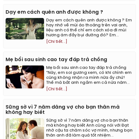
Dạy em cách quên anh được không ?
Dạy em cách quên anh được không ? Em
hay nhớ về mùi áo thoảng trên vai anh,
liệu anh có thể chỉ em cách xóa đi mùi
hương ám đầy bụi đường đó? Em...
[Chi tiết...]
Mẹ bổi sau sinh cao tay đáp trả chồng
Mẹ bổi sau sinh cao tay đáp trả chồng
“Này, em soi gương xem, có khi chính em
cũng không nhận ra mình nữa ấy chứ!
Thế mà bắt anh ngắm em cả nửa năm...
[Chi tiết...]
Sững sờ vì 7 năm dâng vợ cho bạn thân mà
không hay biết
Sững sờ vì 7 năm dâng vợ cho bạn thân
mà không hay biết Anh cũng nói với Đạt
nhờ cậu ta chăm sóc vợ mình, nhưng bạn
thân anh đã làm quá tốt nhiệm...