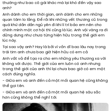
thường như bao cô gái khác mà lại khó đến vậy sao
anh?
Anh dành cho em thời gian, anh dành cho em những
quan tâm lo lắng. Để rồi khi những vết thương cũ trong
quá khứ dần dần ngủ yên đi khi lí trí bảo em nên cho
chính mình một cơ hội thì cũng là lúc. Anh vội vàng ra đi
dửng dưng như chưa từng hiện hữu trong thế giới em
lúc này.
Tại sao vậy anh? Hay là bởi vì vốn dĩ bao lâu nay trong
trái tim anh chưa bao giờ hiện hữu có em cả
Anh vất vả để tạo ra cho em những yêu thương xa vời
không với được. Thế giới của em luôn có anh nhưng
trong thế giới của anh thì lại chưa bao giờ có em một
cách đúng nghĩa.
- Giữa em và anh đến cả một mối quan hệ cũng không
thể gọi tên.
- Giữa em và anh đến cả một mối quan hệ sâu sắc
hơn cũng không thể nghĩ tới.