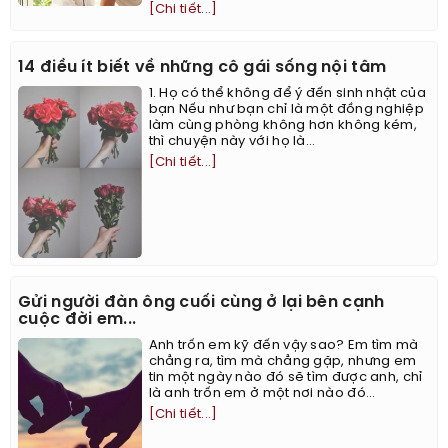
[Chi tiết...]
14 điều ít biết về những cô gái sống nội tâm
1. Họ có thể không để ý đến sinh nhật của
bạn Nếu như bạn chỉ là một đồng nghiệp
làm cùng phòng không hơn không kém,
thì chuyện này với họ là...
[Chi tiết...]
Gửi người đàn ông cuối cùng ở lại bên cạnh
cuộc đời em...
Anh trốn em kỹ đến vậy sao? Em tìm mà
chẳng ra, tìm mà chẳng gặp, nhưng em
tin một ngày nào đó sẽ tìm được anh, chỉ
là anh trốn em ở một nơi nào đó...
[Chi tiết...]