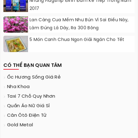
Những Flagship Đình Đám Kế Tiếp Trong Năm
2017
Lan Càng Cua Mềm Như Bún Vì Sai Điều Này,
Làm Đúng Lá Dày, Ra 300 Bông
5 Món Canh Chua Ngon Giải Ngán Cho Tết
CÓ THỂ BẠN QUAN TÂM
Ốc Hương Sống Giá Rẻ
Nha Khoa
Taxi 7 Chỗ Quy Nhơn
Quần Áo Nữ Giá Sỉ
Cân Ôtô Điện Tử
Gold Metal