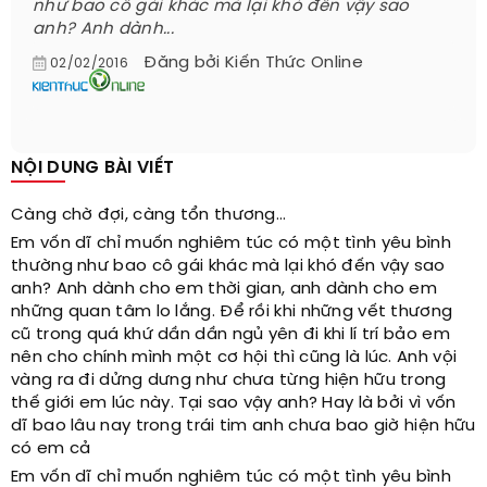
như bao cô gái khác mà lại khó đến vậy sao
anh? Anh dành...
Đăng bởi
Kiến Thức Online
02/02/2016
NỘI DUNG BÀI VIẾT
Càng chờ đợi, càng tổn thương...
Em vốn dĩ chỉ muốn nghiêm túc có một tình yêu bình
thường như bao cô gái khác mà lại khó đến vậy sao
anh? Anh dành cho em thời gian, anh dành cho em
những quan tâm lo lắng. Để rồi khi những vết thương
cũ trong quá khứ dần dần ngủ yên đi khi lí trí bảo em
nên cho chính mình một cơ hội thì cũng là lúc. Anh vội
vàng ra đi dửng dưng như chưa từng hiện hữu trong
thế giới em lúc này. Tại sao vậy anh? Hay là bởi vì vốn
dĩ bao lâu nay trong trái tim anh chưa bao giờ hiện hữu
có em cả
Em vốn dĩ chỉ muốn nghiêm túc có một tình yêu bình