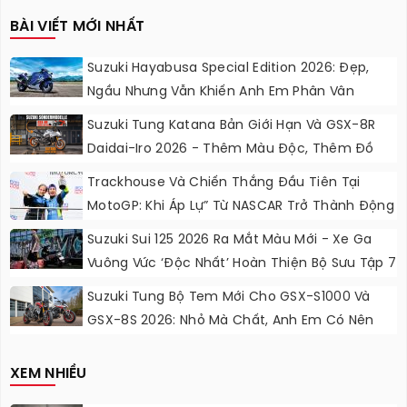
BÀI VIẾT MỚI NHẤT
Suzuki Hayabusa Special Edition 2026: Đẹp,
Ngầu Nhưng Vẫn Khiến Anh Em Phân Vân
Suzuki Tung Katana Bản Giới Hạn Và GSX-8R
Daidai-Iro 2026 - Thêm Màu Độc, Thêm Đồ
Chơi, Thêm Cá Tính
Trackhouse Và Chiến Thắng Đầu Tiên Tại
MotoGP: Khi Áp Lự” Từ NASCAR Trở Thành Động
Lực Ngọt Ngào
Suzuki Sui 125 2026 Ra Mắt Màu Mới - Xe Ga
Vuông Vức ‘độc Nhất’ Hoàn Thiện Bộ Sưu Tập 7
Sắc Cầu Vồng
Suzuki Tung Bộ Tem Mới Cho GSX-S1000 Và
GSX-8S 2026: Nhỏ Mà Chất, Anh Em Có Nên
Nâng Cấp?
XEM NHIỀU