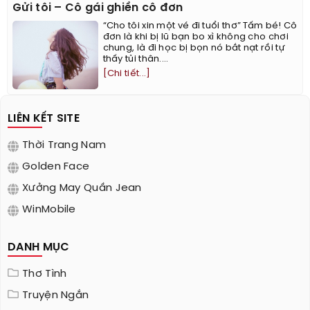
Gửi tôi – Cô gái ghiền cô đơn
“Cho tôi xin một vé đi tuổi thơ” Tấm bé! Cô
đơn là khi bị lũ bạn bo xì không cho chơi
chung, là đi học bị bọn nó bắt nạt rồi tự
thấy tủi thân....
[Chi tiết...]
LIÊN KẾT SITE
Thời Trang Nam
Golden Face
Xưởng May Quần Jean
WinMobile
DANH MỤC
Thơ Tình
Truyện Ngắn