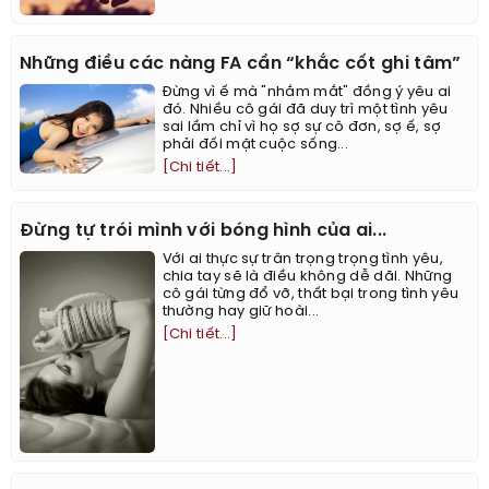
Những điều các nàng FA cần “khắc cốt ghi tâm”
Đừng vì ế mà "nhắm mắt" đồng ý yêu ai
đó. Nhiều cô gái đã duy trì một tình yêu
sai lầm chỉ vì họ sợ sự cô đơn, sợ ế, sợ
phải đối mặt cuộc sống...
[Chi tiết...]
Đừng tự trói mình với bóng hình của ai...
Với ai thực sự trân trọng trọng tình yêu,
chia tay sẽ là điều không dễ dãi. Những
cô gái từng đổ vỡ, thất bại trong tình yêu
thường hay giữ hoài...
[Chi tiết...]