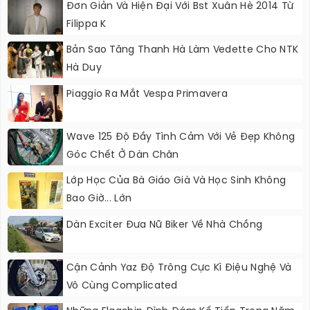
Đơn Giản Và Hiện Đại Với Bst Xuân Hè 2014 Từ
Filippa K
Bản Sao Tăng Thanh Hà Làm Vedette Cho NTK
Hà Duy
Piaggio Ra Mắt Vespa Primavera
Wave 125 Độ Đầy Tình Cảm Với Vẻ Đẹp Không
Góc Chết Ở Dàn Chân
Lớp Học Của Bà Giáo Già Và Học Sinh Không
Bao Giờ... Lớn
Dàn Exciter Đưa Nữ Biker Về Nhà Chồng
Cận Cảnh Yaz Độ Trông Cực Kì Điệu Nghệ Và
Vô Cùng Complicated